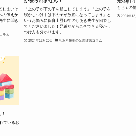
が寝られません！
2024年
もちゃの
てしまいそ
「上の子が下の子を起こしてしまう」「上の子を
への伝えか
寝かしつけ中は下の子が放置になってしまう」と
2024年1
先生に聞き
いうお悩みに保育士歴19年のちあき先生が回答し
てくださいました！兄弟だからこそできる寝かし
つけ方も分かります。
コラム
2024年12月20日
ちあき先生の兄弟姉妹コラム
ス！
されているお