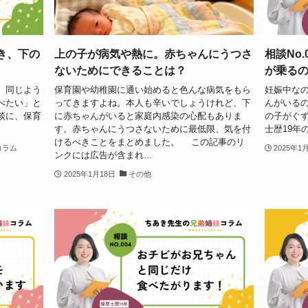
とき、下の
上の子が病気や熱に。赤ちゃんにうつさ
相談No
ないためにできることは？
が乗る
、同じよう
保育園や幼稚園に通い始めると色んな病気をもら
妊娠中な
べたい」と
ってきますよね。本人も辛いでしょうけれど、下
んがいる
談に、保育
に赤ちゃんがいると家庭内感染の心配もありま
の子がぐ
す。赤ちゃんにうつさないために最低限、気を付
士歴19年
けるべきことをまとめました。 この記事のリ
コラム
2025年1
ンクには広告が含まれ...
2025年1月18日
その他