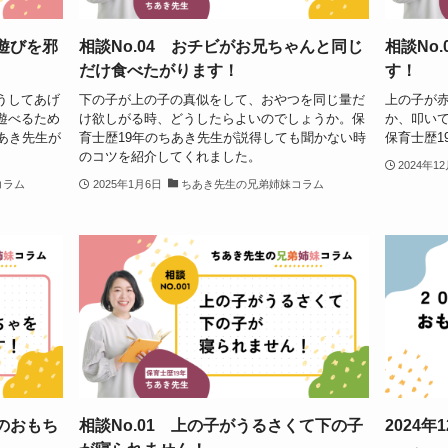
の遊びを邪
相談No.04 おチビがお兄ちゃんと同じ
相談No
だけ食べたがります！
す！
うしてあげ
下の子が上の子の真似をして、おやつを同じ量だ
上の子が
遊べるため
け欲しがる時、どうしたらよいのでしょうか。保
か、叩い
あき先生が
育士歴19年のちあき先生が説得しても聞かない時
保育士歴1
のコツを紹介してくれました。
2024年1
コラム
2025年1月6日
ちあき先生の兄弟姉妹コラム
子のおもち
相談No.01 上の子がうるさくて下の子
2024